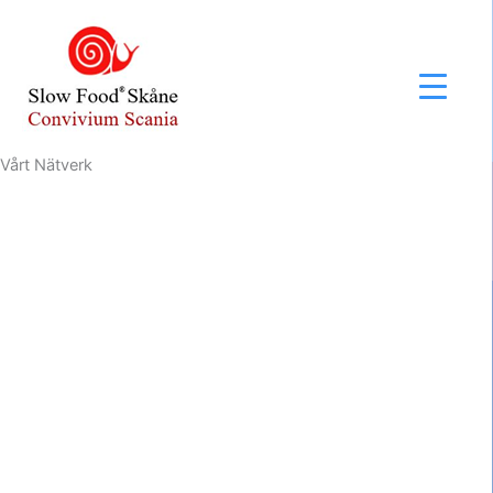
Hoppa
till
innehåll
Vårt Nätverk