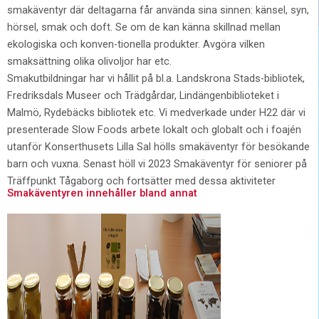
smakäventyr där deltagarna får använda sina sinnen: känsel, syn,
hörsel, smak och doft. Se om de kan känna skillnad mellan
ekologiska och konven-tionella produkter. Avgöra vilken
smaksättning olika olivoljor har etc.
Smakutbildningar har vi hållit på bl.a. Landskrona Stads-bibliotek,
Fredriksdals Museer och Trädgårdar, Lindängenbiblioteket i
Malmö, Rydebäcks bibliotek etc. Vi medverkade under H22 där vi
presenterade Slow Foods arbete lokalt och globalt och i foajén
utanför Konserthusets Lilla Sal hölls smakäventyr för besökande
barn och vuxna. Senast höll vi 2023 Smakäventyr för seniorer på
Träffpunkt Tågaborg och fortsätter med dessa aktiviteter
Smakäventyren innehåller bland annat