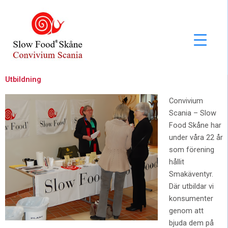
Hoppa
till
innehåll
Utbildning
Convivium
Scania – Slow
Food Skåne har
under våra 22 år
som förening
hållit
Smakäventyr.
Där utbildar vi
konsumenter
genom att
bjuda dem på