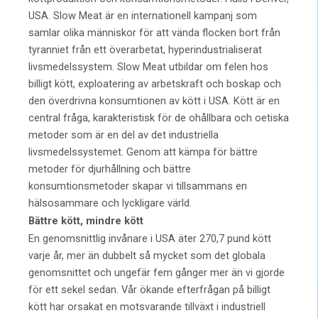
USA. Slow Meat är en internationell kampanj som
samlar olika människor för att vända flocken bort från
tyranniet från ett överarbetat, hyperindustrialiserat
livsmedelssystem. Slow Meat utbildar om felen hos
billigt kött, exploatering av arbetskraft och boskap och
den överdrivna konsumtionen av kött i USA. Kött är en
central fråga, karakteristisk för de ohållbara och oetiska
metoder som är en del av det industriella
livsmedelssystemet. Genom att kämpa för bättre
metoder för djurhållning och bättre
konsumtionsmetoder skapar vi tillsammans en
hälsosammare och lyckligare värld.
Bättre kött, mindre kött
En genomsnittlig invånare i USA äter 270,7 pund kött
varje år, mer än dubbelt så mycket som det globala
genomsnittet och ungefär fem gånger mer än vi gjorde
för ett sekel sedan. Vår ökande efterfrågan på billigt
kött har orsakat en motsvarande tillväxt i industriell