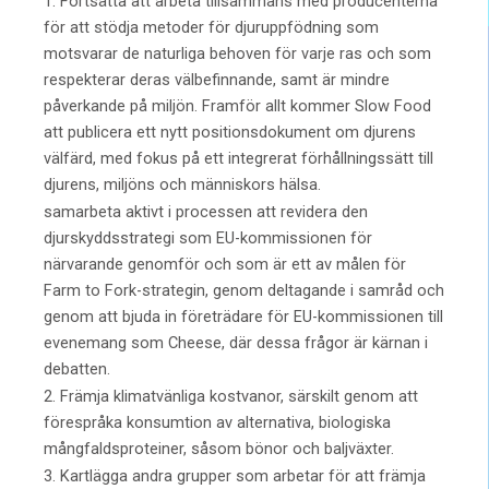
1. Fortsätta att arbeta tillsammans med producenterna
för att stödja metoder för djuruppfödning som
motsvarar de naturliga behoven för varje ras och som
respekterar deras välbefinnande, samt är mindre
påverkande på miljön. Framför allt kommer Slow Food
att publicera ett nytt positionsdokument om djurens
välfärd, med fokus på ett integrerat förhållningssätt till
djurens, miljöns och människors hälsa.
samarbeta aktivt i processen att revidera den
djurskyddsstrategi som EU-kommissionen för
närvarande genomför och som är ett av målen för
Farm to Fork-strategin, genom deltagande i samråd och
genom att bjuda in företrädare för EU-kommissionen till
evenemang som Cheese, där dessa frågor är kärnan i
debatten.
2. Främja klimatvänliga kostvanor, särskilt genom att
förespråka konsumtion av alternativa, biologiska
mångfaldsproteiner, såsom bönor och baljväxter.
3. Kartlägga andra grupper som arbetar för att främja