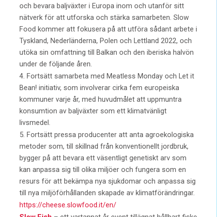
och bevara baljväxter i Europa inom och utanför sitt
nätverk för att utforska och stärka samarbeten. Slow
Food kommer att fokusera på att utföra sådant arbete i
Tyskland, Nederländerna, Polen och Lettland 2022, och
utöka sin omfattning till Balkan och den iberiska halvön
under de följande åren.
4. Fortsätt samarbeta med Meatless Monday och Let it
Bean! initiativ, som involverar cirka fem europeiska
kommuner varje år, med huvudmålet att uppmuntra
konsumtion av baljväxter som ett klimatvänligt
livsmedel.
5. Fortsätt pressa producenter att anta agroekologiska
metoder som, till skillnad från konventionellt jordbruk,
bygger på att bevara ett väsentligt genetiskt arv som
kan anpassa sig till olika miljöer och fungera som en
resurs för att bekämpa nya sjukdomar och anpassa sig
till nya miljöförhållanden skapade av klimatförändringar.
https://cheese.slowfood.it/en/
Slow Fish
– ett vartannat år event tillägnat hållbart fiske