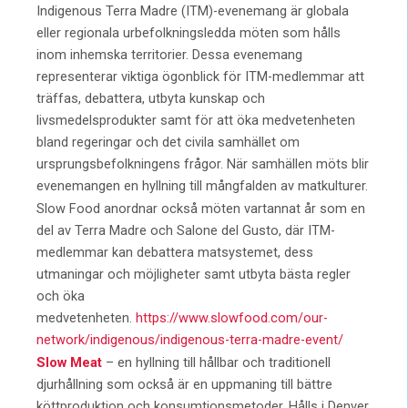
Indigenous Terra Madre (ITM)-evenemang är globala
eller regionala urbefolkningsledda möten som hålls
inom inhemska territorier. Dessa evenemang
representerar viktiga ögonblick för ITM-medlemmar att
träffas, debattera, utbyta kunskap och
livsmedelsprodukter samt för att öka medvetenheten
bland regeringar och det civila samhället om
ursprungsbefolkningens frågor. När samhällen möts blir
evenemangen en hyllning till mångfalden av matkulturer.
Slow Food anordnar också möten vartannat år som en
del av Terra Madre och Salone del Gusto, där ITM-
medlemmar kan debattera matsystemet, dess
utmaningar och möjligheter samt utbyta bästa regler
och öka
medvetenheten.
https://www.slowfood.com/our-
network/indigenous/indigenous-terra-madre-event/
Slow Meat
– en hyllning till hållbar och traditionell
djurhållning som också är en uppmaning till bättre
köttproduktion och konsumtionsmetoder. Hålls i Denver,