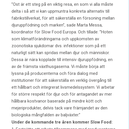
”Ost är ett steg på en viktig resa, en som vi alla måste
delta i så att vi kan uppmuntra konkreta alternativ till
fabrikstillverkat, för att säkerställa en försoning mellan
djuruppfödning och marken”, sade Marta Messa,
koordinator för Slow Food Europa. Och tillade: ”Hoten
som klimatförändringarna och uppkomsten av
zoonotiska sjukdomar dvs. infektioner som på ett
naturligt sätt kan spridas mellan djur och människor.
Dessa är nära kopplade till intensiv djuruppfödning, en
av de främsta växthusgaserna. Vi måste börja att
lyssna på producenterna och föra dialog med
institutioner för att säkerställa en verklig övergång till
ett hållbart och integrerat livsmedelssystem. Vi arbetar
för större respekt för djur och för antagandet av mer
hållbara kostvanor baserade på mindre kött och
mejeriprodukter, delvis tack vare främjandet av den
biologiska mångfalden av baljväxter.”
Under de kommande tre åren kommer Slow Food: