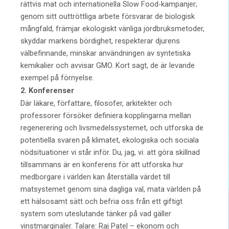
rättvis mat och internationella Slow Food-kampanjer;
genom sitt outtröttliga arbete försvarar de biologisk
mångfald, främjar ekologiskt vänliga jordbruksmetoder,
skyddar markens bördighet, respekterar djurens
välbefinnande, minskar användningen av syntetiska
kemikalier och avvisar GMO. Kort sagt, de är levande
exempel på förnyelse.
2. Konferenser
Där läkare, författare, filosofer, arkitekter och
professorer försöker definiera kopplingarna mellan
regenerering och livsmedelssystemet, och utforska de
potentiella svaren på klimatet, ekologiska och sociala
nödsituationer vi står inför. Du, jag, vi: att göra skillnad
tillsammans är en konferens för att utforska hur
medborgare i världen kan återställa värdet till
matsystemet genom sina dagliga val, mata världen på
ett hälsosamt sätt och befria oss från ett giftigt
system som uteslutande tänker på vad gäller
vinstmarginaler. Talare: Raj Patel – ekonom och