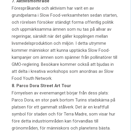
7. Aktivismområde
Förespråkande och aktivism har varit en av
grundpelarna i Slow Food-verksamheten sedan starten,
och rörelsen försöker ständigt forma offentlig politik
och uppmärksamma ämnen som nu tas på allvar av
regeringar, särskilt när det gäller kopplingen mellan
livsmedelsproduktion och miljön. I detta utrymme
kommer människor att kunna upptäcka Slow Food-
kampanjer om ämnen som spänner från pollinatörer till
GMO-reglering. Besökare kommer också att bjudas in
att delta i kreativa workshops som anordnas av Slow
Food Youth Network.
8. Parco Dora Street Art Tour
Förnyelsen av evenemanget börjar från dess plats:
Parco Dora, en stor park bortom Turins stadskärna på
platsen för ett gammalt stålverk. Det är en kraftfull
symbol för staden och för Terra Madre, som visar hur
före detta industriområden kan förvandlas till
grönområden, för människors och planetens bästa.