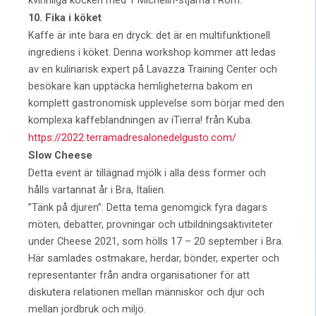
10. Fika i köket
Kaffe är inte bara en dryck: det är en multifunktionell
ingrediens i köket. Denna workshop kommer att ledas
av en kulinarisk expert på Lavazza Training Center och
besökare kan upptäcka hemligheterna bakom en
komplett gastronomisk upplevelse som börjar med den
komplexa kaffeblandningen av iTierra! från Kuba.
https://2022.terramadresalonedelgusto.com/
Slow Cheese
Detta event är tillägnad mjölk i alla dess former och
hålls vartannat år i Bra, Italien.
”Tänk på djuren”: Detta tema genomgick fyra dagars
möten, debatter, provningar och utbildningsaktiviteter
under Cheese 2021, som hölls 17 – 20 september i Bra.
Här samlades ostmakare, herdar, bönder, experter och
representanter från andra organisationer för att
diskutera relationen mellan människor och djur och
mellan jordbruk och miljö.