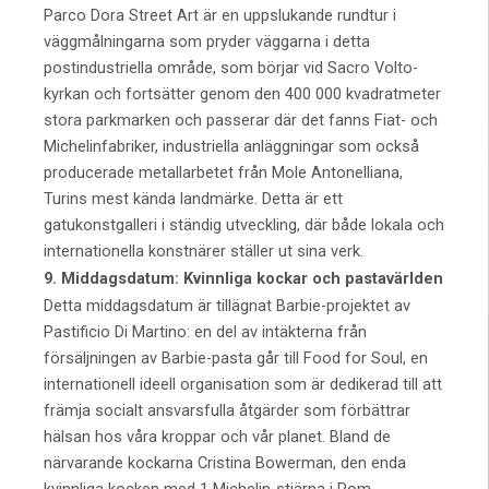
Parco Dora Street Art är en uppslukande rundtur i
väggmålningarna som pryder väggarna i detta
postindustriella område, som börjar vid Sacro Volto-
kyrkan och fortsätter genom den 400 000 kvadratmeter
stora parkmarken och passerar där det fanns Fiat- och
Michelinfabriker, industriella anläggningar som också
producerade metallarbetet från Mole Antonelliana,
Turins mest kända landmärke. Detta är ett
gatukonstgalleri i ständig utveckling, där både lokala och
internationella konstnärer ställer ut sina verk.
9. Middagsdatum: Kvinnliga kockar och pastavärlden
Detta middagsdatum är tillägnat Barbie-projektet av
Pastificio Di Martino: en del av intäkterna från
försäljningen av Barbie-pasta går till Food for Soul, en
internationell ideell organisation som är dedikerad till att
främja socialt ansvarsfulla åtgärder som förbättrar
hälsan hos våra kroppar och vår planet. Bland de
närvarande kockarna Cristina Bowerman, den enda
kvinnliga kocken med 1 Michelin-stjärna i Rom.