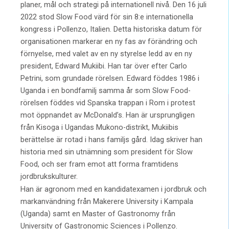
planer, mål och strategi på internationell nivå. Den 16 juli
2022 stod Slow Food värd för sin 8:e internationella
kongress i Pollenzo, Italien. Detta historiska datum för
organisationen markerar en ny fas av förändring och
förnyelse, med valet av en ny styrelse ledd av en ny
president, Edward Mukiibi. Han tar över efter Carlo
Petrini, som grundade rörelsen. Edward föddes 1986 i
Uganda i en bondfamilj samma år som Slow Food-
rörelsen föddes vid Spanska trappan i Rom i protest
mot öppnandet av McDonald’s. Han är ursprungligen
från Kisoga i Ugandas Mukono-distrikt, Mukiibis
berättelse är rotad i hans familjs gård. Idag skriver han
historia med sin utnämning som president för Slow
Food, och ser fram emot att forma framtidens
jordbrukskulturer.
Han är agronom med en kandidatexamen i jordbruk och
markanvändning från Makerere University i Kampala
(Uganda) samt en Master of Gastronomy från
University of Gastronomic Sciences i Pollenzo.