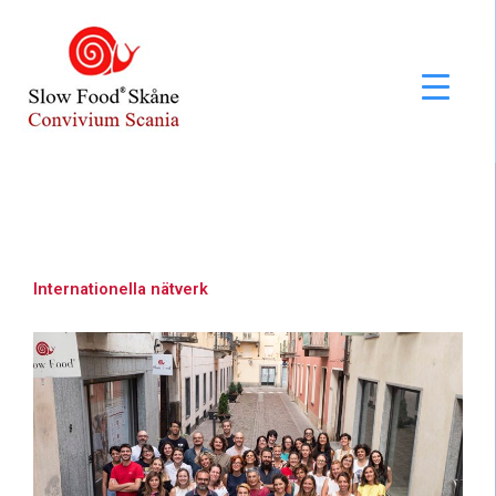
Hoppa
till
innehåll
Internationella nätverk