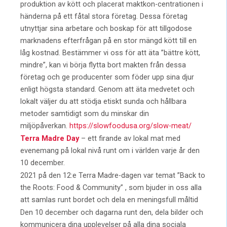
produktion av kött och placerat maktkon-centrationen i
händerna på ett fåtal stora företag. Dessa företag
utnyttjar sina arbetare och boskap för att tillgodose
marknadens efterfrågan på en stor mängd kött till en
låg kostnad. Bestämmer vi oss för att äta ”bättre kött,
mindre”, kan vi börja flytta bort makten från dessa
företag och ge producenter som föder upp sina djur
enligt högsta standard. Genom att äta medvetet och
lokalt väljer du att stödja etiskt sunda och hållbara
metoder samtidigt som du minskar din
miljöpåverkan.
https://slowfoodusa.org/slow-meat/
Terra Madre Day
– ett firande av lokal mat med
evenemang på lokal nivå runt om i världen varje år den
10 december.
2021 på den 12:e Terra Madre-dagen var temat ”Back to
the Roots: Food & Community” , som bjuder in oss alla
att samlas runt bordet och dela en meningsfull måltid
Den 10 december och dagarna runt den, dela bilder och
kommunicera dina upplevelser på alla dina sociala