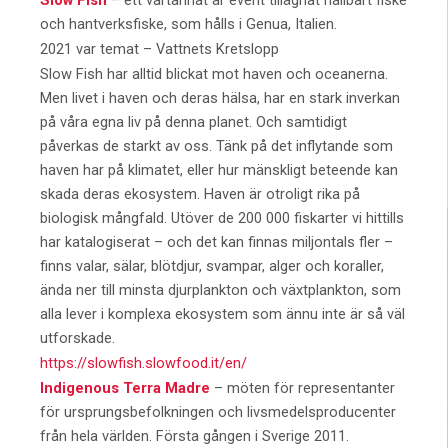
och hantverksfiske, som hålls i Genua, Italien.
2021 var temat – Vattnets Kretslopp
Slow Fish har alltid blickat mot haven och oceanerna.
Men livet i haven och deras hälsa, har en stark inverkan
på våra egna liv på denna planet. Och samtidigt
påverkas de starkt av oss. Tänk på det inflytande som
haven har på klimatet, eller hur mänskligt beteende kan
skada deras ekosystem. Haven är otroligt rika på
biologisk mångfald. Utöver de 200 000 fiskarter vi hittills
har katalogiserat – och det kan finnas miljontals fler –
finns valar, sälar, blötdjur, svampar, alger och koraller,
ända ner till minsta djurplankton och växtplankton, som
alla lever i komplexa ekosystem som ännu inte är så väl
utforskade.
https://slowfish.slowfood.it/en/
Indigenous Terra Madre
– möten för representanter
för ursprungsbefolkningen och livsmedelsproducenter
från hela världen. Första gången i Sverige 2011.