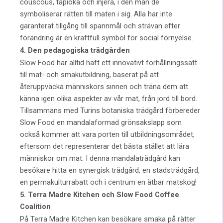
couscous, tapioka och injera, i den mån de
symboliserar rätten till maten i sig. Alla har inte
garanterat tillgång till spannmål och strävan efter
förändring är en kraftfull symbol för social förnyelse.
4. Den pedagogiska trädgården
Slow Food har alltid haft ett innovativt förhållningssätt
till mat- och smakutbildning, baserat på att
återuppväcka människors sinnen och träna dem att
känna igen olika aspekter av vår mat, från jord till bord.
Tillsammans med Turins botaniska trädgård förbereder
Slow Food en mandalaformad grönsakslapp som
också kommer att vara porten till utbildningsområdet,
eftersom det representerar det bästa stället att lära
människor om mat. I denna mandalaträdgård kan
besökare hitta en synergisk trädgård, en stadsträdgård,
en permakulturrabatt och i centrum en ätbar matskog!
5. Terra Madre Kitchen och Slow Food Coffee
Coalition
På Terra Madre Kitchen kan besökare smaka på rätter