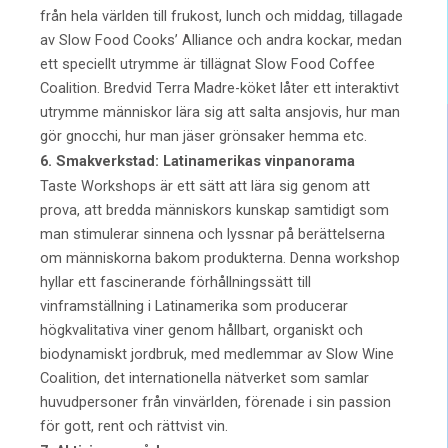
från hela världen till frukost, lunch och middag, tillagade
av Slow Food Cooks’ Alliance och andra kockar, medan
ett speciellt utrymme är tillägnat Slow Food Coffee
Coalition. Bredvid Terra Madre-köket låter ett interaktivt
utrymme människor lära sig att salta ansjovis, hur man
gör gnocchi, hur man jäser grönsaker hemma etc.
6. Smakverkstad: Latinamerikas vinpanorama
Taste Workshops är ett sätt att lära sig genom att
prova, att bredda människors kunskap samtidigt som
man stimulerar sinnena och lyssnar på berättelserna
om människorna bakom produkterna. Denna workshop
hyllar ett fascinerande förhållningssätt till
vinframställning i Latinamerika som producerar
högkvalitativa viner genom hållbart, organiskt och
biodynamiskt jordbruk, med medlemmar av Slow Wine
Coalition, det internationella nätverket som samlar
huvudpersoner från vinvärlden, förenade i sin passion
för gott, rent och rättvist vin.