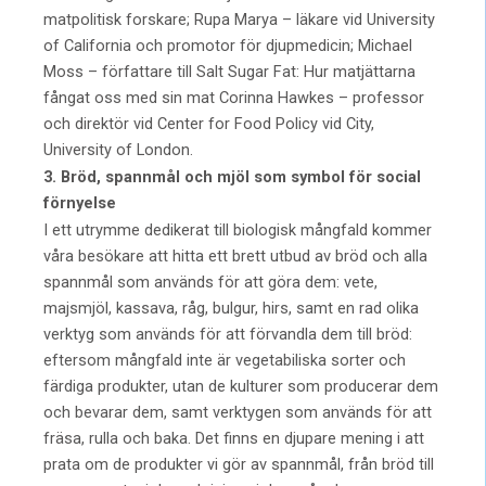
matpolitisk forskare; Rupa Marya – läkare vid University
of California och promotor för djupmedicin; Michael
Moss – författare till Salt Sugar Fat: Hur matjättarna
fångat oss med sin mat Corinna Hawkes – professor
och direktör vid Center for Food Policy vid City,
University of London.
3. Bröd, spannmål och mjöl som symbol för social
förnyelse
I ett utrymme dedikerat till biologisk mångfald kommer
våra besökare att hitta ett brett utbud av bröd och alla
spannmål som används för att göra dem: vete,
majsmjöl, kassava, råg, bulgur, hirs, samt en rad olika
verktyg som används för att förvandla dem till bröd:
eftersom mångfald inte är vegetabiliska sorter och
färdiga produkter, utan de kulturer som producerar dem
och bevarar dem, samt verktygen som används för att
fräsa, rulla och baka. Det finns en djupare mening i att
prata om de produkter vi gör av spannmål, från bröd till