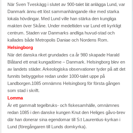
När Sven Tveskägg i slutet av 900-talet lät anlägga Lund, var
Danmark ännu ett löst sammanhängande rike med starka
lokala hövdingar. Med Lund ville han stärka den kungliga
makten över Skåne. Under medeltiden var Lund ett kyrkligt
centrum. Staden var Danmarks andliga huvud-stad och
kallades både Metropolis Daniae och Nordens Rom.
Helsingborg
När det danska riket grundades ca år 980 skapade Harald
Blåtand ett enat kungadöme – Danmark. Helsingborg blev en
av landets städer. Arkeologiska observationer tyder på att det
funnits bebyggelse redan under 1000-talet uppe på
Landborgen.1085 omnämns Helsingborg för första gången
som stad i skrift.
Lomma
Är ett gammalt tegelbruks- och fiskesamhälle, omnämnes
redan 1085 i den danske kungen Knut den Heliges gåvo-brev
där han donerar sina egendomar till S:t Laurentius-kyrkan i
Lund (föregångaren till Lunds domkyrka).