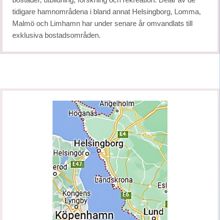
bostäder, utbildning, forskning och rekreation. Delar av de
tidigare hamnområdena i bland annat Helsingborg, Lomma,
Malmö och Limhamn har under senare år omvandlats till
exklusiva bostadsområden.