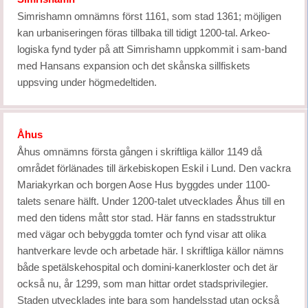
Simrishamn omnämns först 1161, som stad 1361; möjligen
kan urbaniseringen föras tillbaka till tidigt 1200-tal. Arkeo-
logiska fynd tyder på att Simrishamn uppkommit i sam-band
med Hansans expansion och det skånska sillfiskets
uppsving under högmedeltiden.
Åhus
Åhus omnämns första gången i skriftliga källor 1149 då
området förlänades till ärkebiskopen Eskil i Lund. Den vackra
Mariakyrkan och borgen Aose Hus byggdes under 1100-
talets senare hälft. Under 1200-talet utvecklades Åhus till en
med den tidens mått stor stad. Här fanns en stadsstruktur
med vägar och bebyggda tomter och fynd visar att olika
hantverkare levde och arbetade här. I skriftliga källor nämns
både spetälskehospital och domini-kanerkloster och det är
också nu, år 1299, som man hittar ordet stadsprivilegier.
Staden utvecklades inte bara som handelsstad utan också