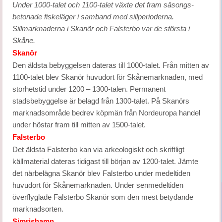
Under 1000-talet och 1100-talet växte det fram säsongs-
betonade fiskeläger i samband med sillperioderna.
Sillmarknaderna i Skanör och Falsterbo var de största i
Skåne.
Skanör
Den äldsta bebyggelsen dateras till 1000-talet. Från mitten av
1100-talet blev Skanör huvudort för Skånemarknaden, med
storhetstid under 1200 – 1300-talen. Permanent
stadsbebyggelse är belagd från 1300-talet. På Skanörs
marknadsområde bedrev köpmän från Nordeuropa handel
under höstar fram till mitten av 1500-talet.
Falsterbo
Det äldsta Falsterbo kan via arkeologiskt och skriftligt
källmaterial dateras tidigast till början av 1200-talet. Jämte
det närbelägna Skanör blev Falsterbo under medeltiden
huvudort för Skånemarknaden. Under senmedeltiden
överflyglade Falsterbo Skanör som den mest betydande
marknadsorten.
Simrishamn