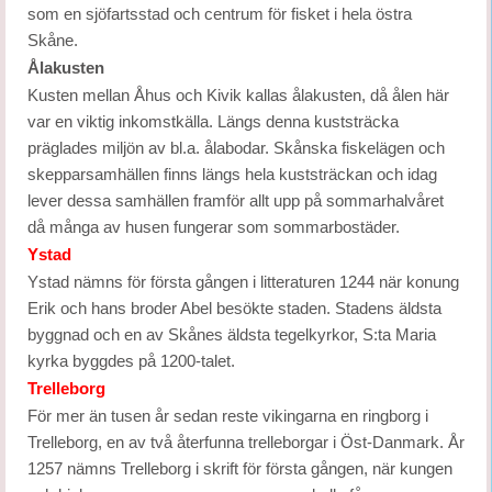
som en sjöfartsstad och centrum för fisket i hela östra
Skåne.
Ålakusten
Kusten mellan Åhus och Kivik kallas ålakusten, då ålen här
var en viktig inkomstkälla. Längs denna kuststräcka
präglades miljön av bl.a. ålabodar. Skånska fiskelägen och
skepparsamhällen finns längs hela kuststräckan och idag
lever dessa samhällen framför allt upp på sommarhalvåret
då många av husen fungerar som sommarbostäder.
Ystad
Ystad nämns för första gången i litteraturen 1244 när konung
Erik och hans broder Abel besökte staden. Stadens äldsta
byggnad och en av Skånes äldsta tegelkyrkor, S:ta Maria
kyrka byggdes på 1200-talet.
Trelleborg
För mer än tusen år sedan reste vikingarna en ringborg i
Trelleborg, en av två återfunna trelleborgar i Öst-Danmark. År
1257 nämns Trelleborg i skrift för första gången, när kungen