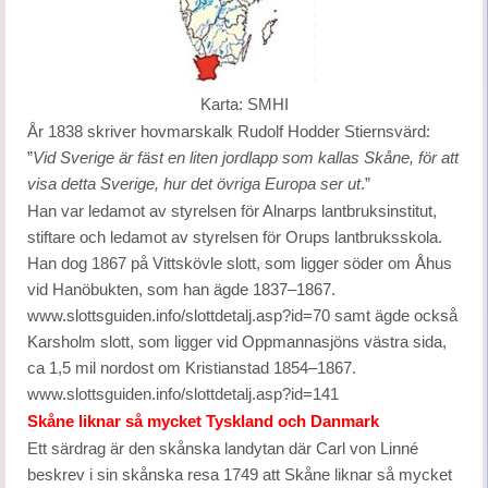
Karta: SMHI
År 1838 skriver hovmarskalk Rudolf Hodder Stiernsvärd:
”
Vid Sverige är fäst en liten jordlapp som kallas Skåne, för att
visa detta Sverige, hur det övriga Europa ser ut
.”
Han var ledamot av styrelsen för Alnarps lantbruksinstitut,
stiftare och ledamot av styrelsen för Orups lantbruksskola.
Han dog 1867 på Vittskövle slott, som ligger söder om Åhus
vid Hanöbukten, som han ägde 1837–1867.
www.slottsguiden.info/slottdetalj.asp?id=70 samt ägde också
Karsholm slott, som ligger vid Oppmannasjöns västra sida,
ca 1,5 mil nordost om Kristianstad 1854–1867.
www.slottsguiden.info/slottdetalj.asp?id=141
Skåne liknar så mycket Tyskland och Danmark
Ett särdrag är den skånska landytan där Carl von Linné
beskrev i sin skånska resa 1749 att Skåne liknar så mycket