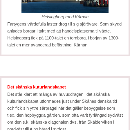
Helsingborg med Kärnan
Fartygens värdefulla laster drog till sig sjörövare. Som skydd
anlades borgar i takt med att handelsplatserna tillväxte.
Helsingborg fick på 1100-talet en tornborg, i början av 1300-
talet en mer avancerad befästning, Kärnan.
Det skånska kuturlandskapet
Det står klart att många av huvuddragen i det skånska
kulturlandskapet utformades just under Skånes danska tid
och fick sin yttre särprägel när det gäller bebyggelse som
t.ex. den hopbyggda gården, som ofta varit fyrlängad sydväst
om den s.k. skånska diagonalen dvs. från Skälderviken i
nordväst till Albo härad i sydost.