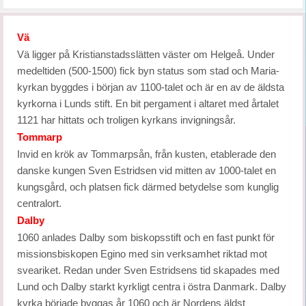
Vä
Vä ligger på Kristianstadsslätten väster om Helgeå. Under
medeltiden (500-1500) fick byn status som stad och Maria-
kyrkan byggdes i början av 1100-talet och är en av de äldsta
kyrkorna i Lunds stift. En bit pergament i altaret med årtalet
1121 har hittats och troligen kyrkans invigningsår.
Tommarp
Invid en krök av Tommarpsån, från kusten, etablerade den
danske kungen Sven Estridsen vid mitten av 1000-talet en
kungsgård, och platsen fick därmed betydelse som kunglig
centralort.
Dalby
1060 anlades Dalby som biskopsstift och en fast punkt för
missionsbiskopen Egino med sin verksamhet riktad mot
sveariket. Redan under Sven Estridsens tid skapades med
Lund och Dalby starkt kyrkligt centra i östra Danmark. Dalby
kyrka började byggas år 1060 och är Nordens äldst