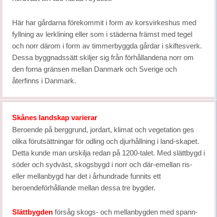
Här har gårdarna förekommit i form av korsvirkeshus med
fyllning av lerklining eller som i städerna främst med tegel
och norr därom i form av timmerbyggda gårdar i skiftesverk.
Dessa byggnadssätt skiljer sig från förhållandena norr om
den forna gränsen mellan Danmark och Sverige och
återfinns i Danmark.
Skånes landskap varierar
Beroende på berggrund, jordart, klimat och vegetation ges
olika förutsättningar för odling och djurhållning i land-skapet.
Detta kunde man urskilja redan på 1200-talet. Med slättbygd i
söder och sydväst, skogsbygd i norr och där-emellan ris-
eller mellanbygd har det i århundrade funnits ett
beroendeförhållande mellan dessa tre bygder.
Slättbygden
försåg skogs- och mellanbygden med spann-