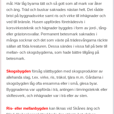
mål. Här låg byarna tätt och så gott som all mark var åker
och äng. Träd och buskar saknades nästan helt. Det rådde
brist på byggnadsvirke samt ris och virke till inhägnader och
ved till bränsle. Husen uppfördes företrädesvis i
korsvirkesteknik och hägnader byggdes i form av jord-, tång-
eller grästorvsvallar. Permanent betesmark saknades i
många socknar och det som växte på trädesvångarna räckte
sällan att föda kreaturen. Dessa sändes i vissa fall på bete till
mellan- och skogsbygderna, som hade bättre tillgång på
betesmark.
Skogsbygden
försåg slättbygden med skogsprodukter av
allehanda slag, t.ex. virke, ris, träkol, tjära m.m. Gårdarna i
skogsbygden låg ofta ensamma eller i små, glesa byar.
Byggnaderna var uppförda i trä, antingen i timringsteknik eller
skiftesverk, och inhägnader var i trä eller av sten.
Ris- eller mellanbygden
kan liknas vid Skånes äng och