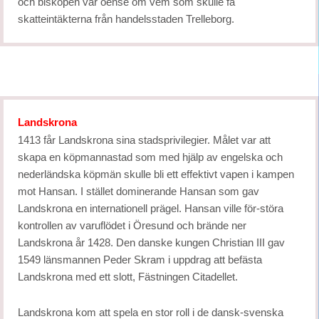
och biskopen var oense om vem som skulle få
skatteintäkterna från handelsstaden Trelleborg.
Landskrona
1413 får Landskrona sina stadsprivilegier. Målet var att
skapa en köpmannastad som med hjälp av engelska och
nederländska köpmän skulle bli ett effektivt vapen i kampen
mot Hansan. I stället dominerande Hansan som gav
Landskrona en internationell prägel. Hansan ville för-störa
kontrollen av varuflödet i Öresund och brände ner
Landskrona år 1428. Den danske kungen Christian III gav
1549 länsmannen Peder Skram i uppdrag att befästa
Landskrona med ett slott, Fästningen Citadellet.
Landskrona kom att spela en stor roll i de dansk-svenska