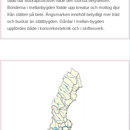
fälad där boskapsskötsel hade den största betydelsen.
Bönderna i mellanbygden födde upp kreatur och mottog djur
från slätten på bete. Ängsmarken innehöll betydligt mer träd
och buskar än slättbygden. Gårdar i mellan-bygden
uppfördes både i korsvirkesteknik och i skiftesverk.