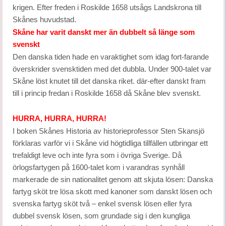
krigen. Efter freden i Roskilde 1658 utsågs Landskrona till
Skånes huvudstad.
Skåne har varit danskt mer än dubbelt så länge som
svenskt
Den danska tiden hade en varaktighet som idag fort-farande
överskrider svensktiden med det dubbla. Under 900-talet var
Skåne löst knutet till det danska riket. där-efter danskt fram
till i princip fredan i Roskilde 1658 då Skåne blev svenskt.
HURRA, HURRA, HURRA!
I boken Skånes Historia av historieprofessor Sten Skansjö
förklaras varför vi i Skåne vid högtidliga tillfällen utbringar ett
trefaldigt leve och inte fyra som i övriga Sverige. Då
örlogsfartygen på 1600-talet kom i varandras synhåll
markerade de sin nationalitet genom att skjuta lösen: Danska
fartyg sköt tre lösa skott med kanoner som danskt lösen och
svenska fartyg sköt två – enkel svensk lösen eller fyra
dubbel svensk lösen, som grundade sig i den kungliga