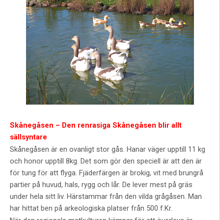
Skånegåsen – Den renrasiga Skånegåsen blir allt
sällsyntare
Skånegåsen är en ovanligt stor gås. Hanar väger upptill 11 kg
och honor upptill 8kg. Det som gör den speciell är att den är
för tung för att flyga. Fjäderfärgen är brokig, vit med brungrå
partier på huvud, hals, rygg och lår. De lever mest på gräs
under hela sitt liv. Härstammar från den vilda grågåsen. Man
har hittat ben på arkeologiska platser från 500 f.Kr.