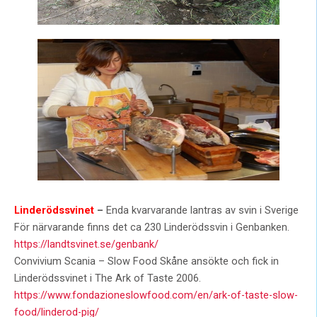
Linderödssvinet
–
Enda kvarvarande lantras av svin i Sverige
För närvarande finns det ca 230 Linderödssvin i Genbanken.
https://landtsvinet.se/genbank/
Convivium Scania – Slow Food Skåne ansökte och fick in
Linderödssvinet i The Ark of Taste 2006.
https://www.fondazioneslowfood.com/en/ark-of-taste-slow-
food/linderod-pig/