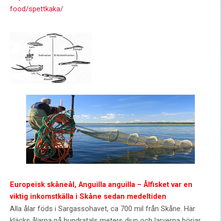
food/spettkaka/
Europeisk skåneål, Anguilla anguilla – Ålfisket var en
viktig inkomstkälla i Skåne sedan medeltiden
Alla ålar föds i Sargassohavet, ca 700 mil från Skåne. Här
kläcks ålarna på hundratals meters djup och larverna börjar