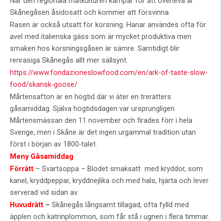
När den regionala matkulturen kämpar för att överleva är
Skånegåsen åsidosatt och kommer att försvinna.
Rasen är också utsatt för korsning. Hanar användes ofta för
avel med italienska gäss som är mycket produktiva men
smaken hos korsningsgåsen är sämre. Samtidigt blir
renrasiga Skånegås allt mer sällsynt.
https://www.fondazioneslowfood.com/en/ark-of-taste-slow-
food/skansk-goose/
Mårtensafton är en högtid där vi äter en trerätters
gåsamiddag. Själva högtidsdagen var ursprungligen
Mårtensmässan den 11 november och firades förr i hela
Sverige, men i Skåne är det ingen urgammal tradition utan
först i början av 1800-talet.
Meny Gåsamiddag
Förrätt
– Svartsoppa – Blodet smaksatt med kryddor, som
kanel, kryddpeppar, kryddnejlika och med hals, hjärta och lever
serverad vid sidan av.
Huvudrätt
–
Skånegås långsamt tillagad, ofta fylld med
äpplen och katrinplommon, som får stå i ugnen i flera timmar.