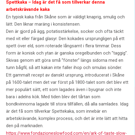
Spettkaka – Idag är det få som tillverkar denna
arbetskrävande kaka
En typisk kaka från Skåne som är väldigt knaprig, smulig och
lätt. Den liknar maräng i konsistensen.
Den är gjord på ägg, potatisstärkelse, socker och ofta täckt
med vit eller färgad glasyr. Den kokades ursprungligen på ett
spett över eld, som roterade långsamt i flera timmar. Dess
form är konisk och ytan är ganska oregelbunden och ”taggig”.
Skivas genom att göra små ”fönster” längs sidorna med en
tunn bågfil, så att kakan inte faller ihop och smulas sönder.
Ett gammalt recept av danskt ursprung, introducerat i Skåne
på 1600-talet men det var först på 1800-talet som det blev ett
mer populärt sätt, ett som lagades även i byugnar och inte
bara i adelns kök. Med tiden blev det tårtan som
bondkvinnorna lagade till stora tillfällen, då alla samlades. Idag
är det få som tillverkar Spettekaka, som innebär en
arbetskrävande, komplex process, och det är inte lätt att hitta
den på marknaden.
https://www.fondazioneslowfood.com/en/ark-of-taste-slow-