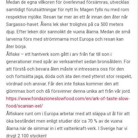
Medan de egna villkoren för överlevnad försämras, utvecklas
samtidigt förutsättningar för nytt liv. Magen fylls nu med rom
respektive mjölke. Resan tar mer än ett år innan den åter når
Sargasso-havet. Ålens lek sker troligtvis på ca 500 meters
djup. Efter leken dör sannolikt de vuxna ålarna. Medan de små
larverna förs med strömmarna mot Europa och resan kan
åter börja.
Ålfiske – ett hantverk som gått i arv från far till son i
generationer med spår av verksamhet sedan bronsåldern. För
att förstå och bevara ålen måste vi intressera oss för den
och fortsätta jaga, döda och äta den med ytterst stor respekt,
vördnad och ansvar. Får den inte fiskas kommer den att
glömmas bort och då försvinner denna unika art från vår jord.
https://www.fondazioneslowfood.com/en/ark-of-taste-slow-
food/scanian-eel/
Ålfiskare runt om i Europa arbetar med att släppa ut ål för att
öka beståndet men enligt studier dör ca 70 % av de vuxna
ålarna när de simmar in i ett vattenkraft-verk. I Sverige har vi
drygt 2 100 stycken!