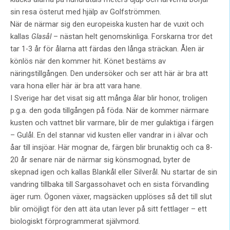
sin resa österut med hjälp av Golfströmmen.
När de närmar sig den europeiska kusten har de vuxit och
kallas
Glasål
– nästan helt genomskinliga. Forskarna tror det
tar 1-3 år för ålarna att färdas den långa sträckan. Ålen är
könlös när den kommer hit. Könet bestäms av
näringstillgången. Den undersöker och ser att här är bra att
vara hona eller här är bra att vara hane.
I Sverige har det visat sig att många ålar blir honor, troligen
p.g.a. den goda tillgången på föda. När de kommer närmare
kusten och vattnet blir varmare, blir de mer gulaktiga i färgen
– Gulål. En del stannar vid kusten eller vandrar in i älvar och
åar till insjöar. Här mognar de, färgen blir brunaktig och ca 8-
20 år senare när de närmar sig könsmognad, byter de
skepnad igen och kallas Blankål eller Silverål. Nu startar de sin
vandring tillbaka till Sargassohavet och en sista förvandling
äger rum. Ögonen växer, magsäcken upplöses så det till slut
blir omöjligt för den att äta utan lever på sitt fettlager – ett
biologiskt förprogrammerat självmord.