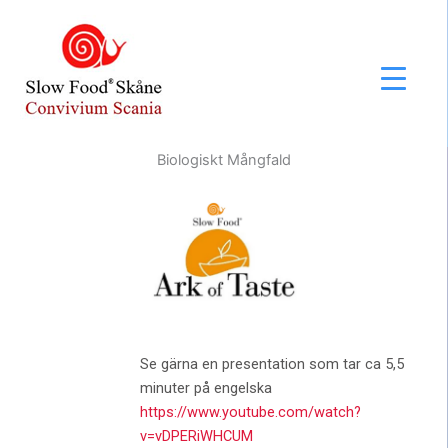
Hoppa
till
innehåll
Biologiskt Mångfald
Se gärna en presentation som tar ca 5,5
minuter på engelska
https://www.youtube.com/watch?
v=vDPERiWHCUM