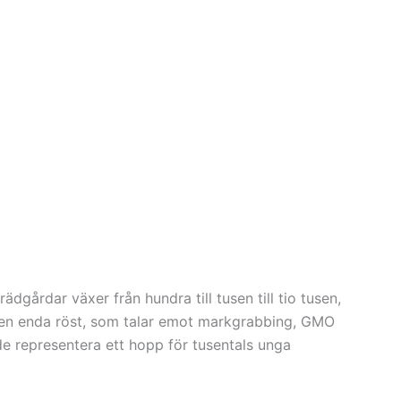
gårdar växer från hundra till tusen till tio tusen,
ll en enda röst, som talar emot markgrabbing, GMO
 de representera ett hopp för tusentals unga