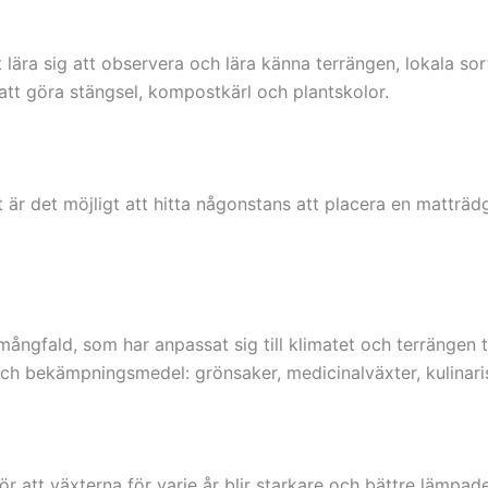
 lära sig att observera och lära känna terrängen, lokala sor
att göra stängsel, kompostkärl och plantskolor.
t är det möjligt att hitta någonstans att placera en matträd
mångfald, som har anpassat sig till klimatet och terrängen 
h bekämpningsmedel: grönsaker, medicinalväxter, kulinarisk
ör att växterna för varje år blir starkare och bättre lämpa