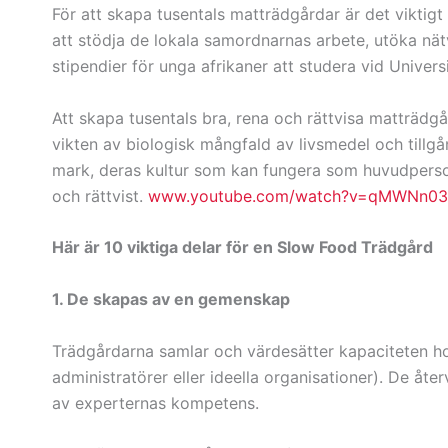
För att skapa tusentals matträdgårdar är det viktigt
att stödja de lokala samordnarnas arbete, utöka nät
stipendier för unga afrikaner att studera vid Univers
Att skapa tusentals bra, rena och rättvisa matträdg
vikten av biologisk mångfald av livsmedel och tillg
mark, deras kultur som kan fungera som huvudpersone
och rättvist.
www.youtube.com/watch?v=qMWNn0
Här är 10 viktiga delar för en Slow Food Trädgård
1. De skapas av en gemenskap
Trädgårdarna samlar och värdesätter kapaciteten hos
administratörer eller ideella organisationer). De åt
av experternas kompetens.