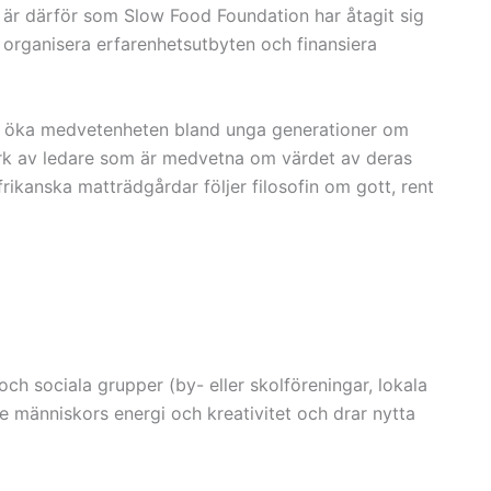
t är därför som Slow Food Foundation har åtagit sig
 organisera erfarenhetsutbyten och finansiera
 att öka medvetenheten bland unga generationer om
tverk av ledare som är medvetna om värdet av deras
ikanska matträdgårdar följer filosofin om gott, rent
h sociala grupper (by- eller skolföreningar, lokala
re människors energi och kreativitet och drar nytta