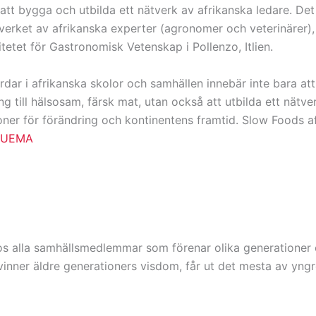
 att bygga och utbilda ett nätverk av afrikanska ledare. De
verket av afrikanska experter (agronomer och veterinärer),
itetet för Gastronomisk Vetenskap i Pollenzo, Itlien.
årdar i afrikanska skolor och samhällen innebär inte bara
ång till hälsosam, färsk mat, utan också att utbilda ett nä
r för förändring och kontinentens framtid. Slow Foods afr
3UEMA
 alla samhällsmedlemmar som förenar olika generationer oc
ervinner äldre generationers visdom, får ut det mesta av yng