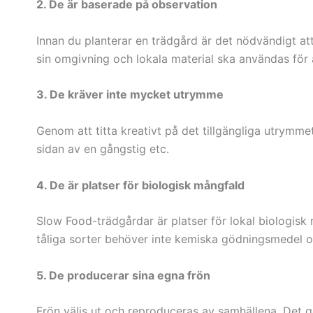
2. De är baserade på observation
Innan du planterar en trädgård är det nödvändigt att
sin omgivning och lokala material ska användas för 
3. De kräver inte mycket utrymme
Genom att titta kreativt på det tillgängliga utrymme
sidan av en gångstig etc.
4. De är platser för biologisk mångfald
Slow Food-trädgårdar är platser för lokal biologisk 
tåliga sorter behöver inte kemiska gödningsmedel oc
5. De producerar sina egna frön
Frön väljs ut och reproduceras av samhällena. Det g