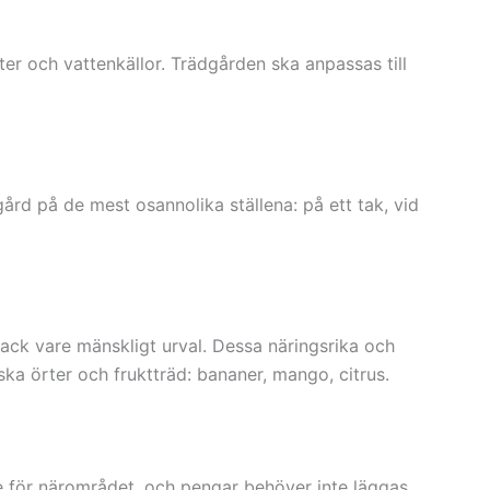
ter och vattenkällor. Trädgården ska anpassas till
gård på de mest osannolika ställena: på ett tak, vid
tack vare mänskligt urval. Dessa näringsrika och
a örter och fruktträd: bananer, mango, citrus.
de för närområdet, och pengar behöver inte läggas